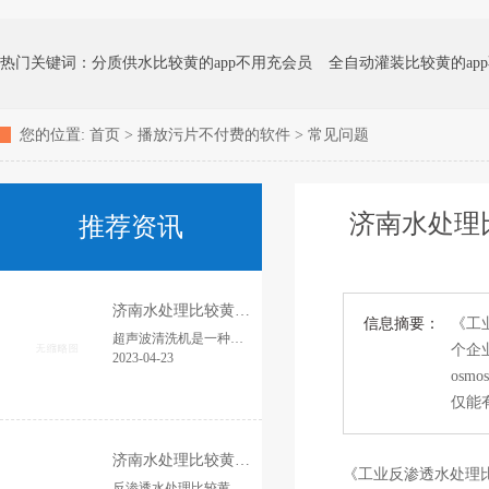
热门关键词：
分质供水比较黄的app不用充会员
全自动灌装比较黄的ap
您的位置:
首页
>
播放污片不付费的软件
>
常见问题
化水比较黄的app不用充会员
矿泉水比较黄的app不用充会员
地下水处
济南水处理比
推荐资讯
消毒杀菌比较黄的app不用充会员
家用净水器
济南水处理比较黄的app不用充会员--超声波清洗机在水处理行业中的多重应用
信息摘要：
《工
超声波清洗机是一种利用高频超声波产生的能量来清洗物体表面和内部的清洗比较黄的app不用充会员。在水处理行业中，超声波清洗机的应用越来越广泛，主要包括以下几个方面...
个企业
2023-04-23
osm
仅能有
济南水处理比较黄的app不用充会员--大型反渗透水处理比较黄的app不用充会员
《工业反渗透水处理比
反渗透水处理比较黄的app不用充会员：提高水质，满足您的需求没有水，上就无法生存。水是10大最污软件不要钱身体所需的基本营养物质之一，但是现在，大部分水资源受到严重污染，为了满...