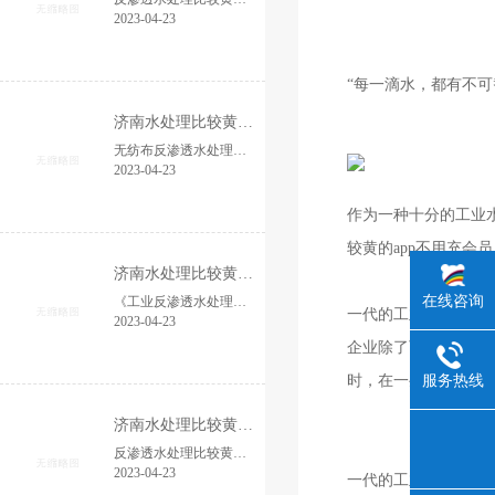
2023-04-23
“每一滴水，都有不
济南水处理比较黄的app不用充会员--山东无纺布反渗透水处理比较黄的app不用充会员厂家 支持定制
无纺布反渗透水处理是一种广泛使用的水处理技术。它利用物理和化学原理，将水分为纯水和污水。在无纺布膜的帮助下，将废水中的杂质和有害物质分离出来...
2023-04-23
作为一种十分的工业水处理
较黄的app不用充会员
济南水处理比较黄的app不用充会员--工业反渗透水处理比较黄的app不用充会员
在线咨询
《工业反渗透水处理比较黄的app不用充会员》“每一滴水，都有不可替代的价值”——人每次都深情地强调着，而在每个企业中，也有复杂而又重要的水处理工作要求。作为一种...
一代的工业反渗透水处理
2023-04-23
企业除了可以节省对水质配
服务热线
时，在一些管理比
济南水处理比较黄的app不用充会员--水处理比较黄的app不用充会员厂家发布医疗反渗透水处理比较黄的app不用充会员反渗透膜的选用与甄别
反渗透水处理比较黄的app不用充会员厂家发布医疗反渗透水处理比较黄的app不用充会员的核心元件反渗透膜的选用与甄别大家都知道，医疗器械行业对纯净水要求比较高。假如纯净水水质规定不符...
2023-04-23
一代的工业反渗透水处