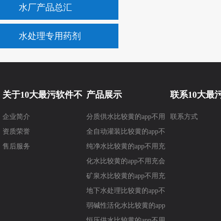
水厂产品总汇
水处理专用药剂
关于10大最污软件不
产品展示
联系10大最
企业简介
分质供水比较黄的app不用
联系方式
要钱
要钱
资质荣誉
充会员
全自动灌装比较黄的app不
售后服务
用充会员
纯净水比较黄的app不用充
会员
化水比较黄的app不用充会
员
矿泉水比较黄的app不用充
会员
地下水处理比较黄的app不
用充会员
弱碱性活化水比较黄的app
不用充会员
恒压供水比较黄的app不用