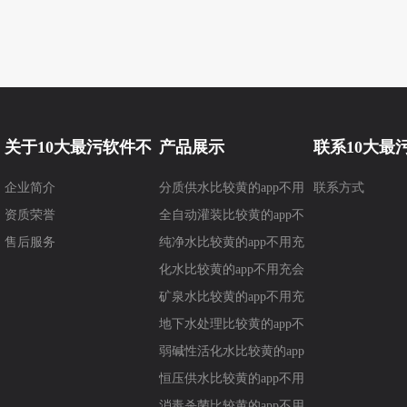
关于10大最污软件不
产品展示
联系10大最
企业简介
分质供水比较黄的app不用
联系方式
要钱
要钱
资质荣誉
充会员
全自动灌装比较黄的app不
售后服务
用充会员
纯净水比较黄的app不用充
会员
化水比较黄的app不用充会
员
矿泉水比较黄的app不用充
会员
地下水处理比较黄的app不
用充会员
弱碱性活化水比较黄的app
不用充会员
恒压供水比较黄的app不用
充会员
消毒杀菌比较黄的app不用